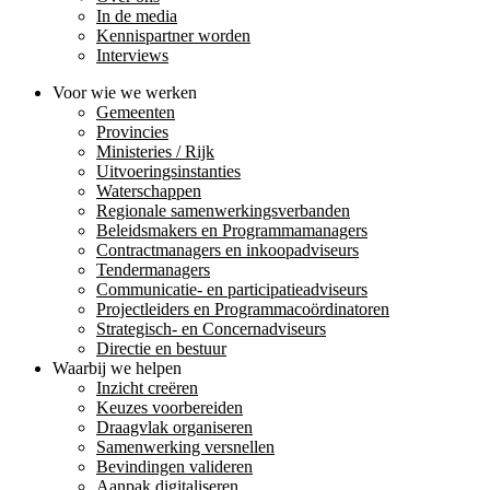
In de media
Kennispartner worden
Interviews
Voor wie we werken
Gemeenten
Provincies
Ministeries / Rijk
Uitvoeringsinstanties
Waterschappen
Regionale samenwerkingsverbanden
Beleidsmakers en Programmamanagers
Contractmanagers en inkoopadviseurs
Tendermanagers
Communicatie- en participatieadviseurs
Projectleiders en Programmacoördinatoren
Strategisch- en Concernadviseurs
Directie en bestuur
Waarbij we helpen
Inzicht creëren
Keuzes voorbereiden
Draagvlak organiseren
Samenwerking versnellen
Bevindingen valideren
Aanpak digitaliseren