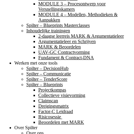
MODULE 3 – Procesontwerp voor
Versnellingskamers
MODULE 4 – Modellen, Methodieken &
Aanpakken
Spilter – Blueprints Masterclasses
Inhoudelijke trainingen
2-daagse leerreis MARK & Argumentatieleer
Argumentatieleer en Schrijven
MARK & Beoordelen
UAV-GC Contractvorming
Fundament & Contract-DNA
Werken met onze tools
Spilter – DecisionHub
Spilter – Communicatie
Spilter – TenderScore
Spilter – Blueprints
Projectkompas
Collectieve visievorming
Claimscan
Dreigingsmatrix
Factor-C Leidraad
Risicosessie ​
Beoordelen met MARK
Over Spilter
Over ons