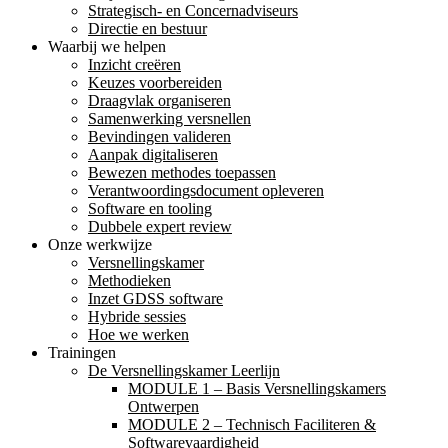
Strategisch- en Concernadviseurs
Directie en bestuur
Waarbij we helpen
Inzicht creëren
Keuzes voorbereiden
Draagvlak organiseren
Samenwerking versnellen
Bevindingen valideren
Aanpak digitaliseren
Bewezen methodes toepassen
Verantwoordingsdocument opleveren
Software en tooling
Dubbele expert review
Onze werkwijze
Versnellingskamer
Methodieken
Inzet GDSS software
Hybride sessies
Hoe we werken
Trainingen
De Versnellingskamer Leerlijn
MODULE 1 – Basis Versnellingskamers
Ontwerpen
MODULE 2 – Technisch Faciliteren &
Softwarevaardigheid