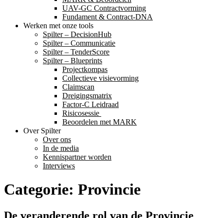
UAV-GC Contractvorming
Fundament & Contract-DNA
Werken met onze tools
Spilter – DecisionHub
Spilter – Communicatie
Spilter – TenderScore
Spilter – Blueprints
Projectkompas
Collectieve visievorming
Claimscan
Dreigingsmatrix
Factor-C Leidraad
Risicosessie ​
Beoordelen met MARK
Over Spilter
Over ons
In de media
Kennispartner worden
Interviews
Categorie:
Provincie
De veranderende rol van de Provincie