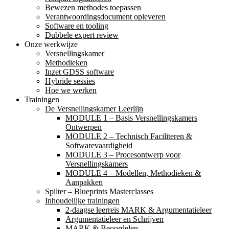
Bewezen methodes toepassen
Verantwoordingsdocument opleveren
Software en tooling
Dubbele expert review
Onze werkwijze
Versnellingskamer
Methodieken
Inzet GDSS software
Hybride sessies
Hoe we werken
Trainingen
De Versnellingskamer Leerlijn
MODULE 1 – Basis Versnellingskamers
Ontwerpen
MODULE 2 – Technisch Faciliteren &
Softwarevaardigheid
MODULE 3 – Procesontwerp voor
Versnellingskamers
MODULE 4 – Modellen, Methodieken &
Aanpakken
Spilter – Blueprints Masterclasses
Inhoudelijke trainingen
2-daagse leerreis MARK & Argumentatieleer
Argumentatieleer en Schrijven
MARK & Beoordelen