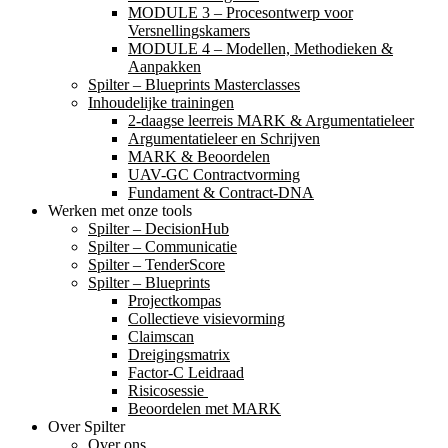
MODULE 3 – Procesontwerp voor
Versnellingskamers
MODULE 4 – Modellen, Methodieken &
Aanpakken
Spilter – Blueprints Masterclasses
Inhoudelijke trainingen
2-daagse leerreis MARK & Argumentatieleer
Argumentatieleer en Schrijven
MARK & Beoordelen
UAV-GC Contractvorming
Fundament & Contract-DNA
Werken met onze tools
Spilter – DecisionHub
Spilter – Communicatie
Spilter – TenderScore
Spilter – Blueprints
Projectkompas
Collectieve visievorming
Claimscan
Dreigingsmatrix
Factor-C Leidraad
Risicosessie ​
Beoordelen met MARK
Over Spilter
Over ons