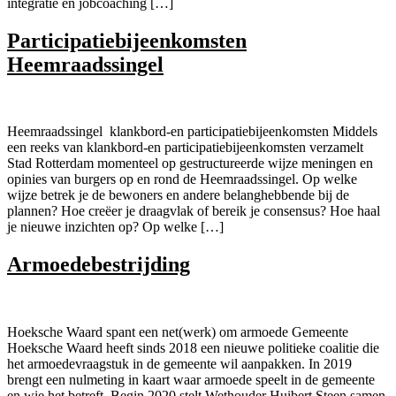
integratie en jobcoaching […]
Participatiebijeenkomsten
Heemraadssingel
Heemraadssingel klankbord-en participatiebijeenkomsten Middels
een reeks van klankbord-en participatiebijeenkomsten verzamelt
Stad Rotterdam momenteel op gestructureerde wijze meningen en
opinies van burgers op en rond de Heemraadssingel. Op welke
wijze betrek je de bewoners en andere belanghebbende bij de
plannen? Hoe creëer je draagvlak of bereik je consensus? Hoe haal
je nieuwe inzichten op? Op welke […]
Armoedebestrijding
Hoeksche Waard spant een net(werk) om armoede Gemeente
Hoeksche Waard heeft sinds 2018 een nieuwe politieke coalitie die
het armoedevraagstuk in de gemeente wil aanpakken. In 2019
brengt een nulmeting in kaart waar armoede speelt in de gemeente
en wie het betreft. Begin 2020 stelt Wethouder Huibert Steen samen