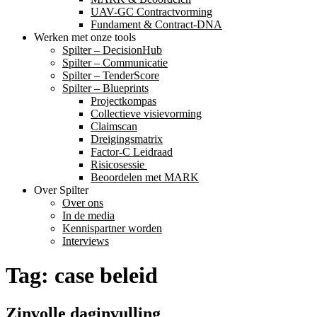
UAV-GC Contractvorming
Fundament & Contract-DNA
Werken met onze tools
Spilter – DecisionHub
Spilter – Communicatie
Spilter – TenderScore
Spilter – Blueprints
Projectkompas
Collectieve visievorming
Claimscan
Dreigingsmatrix
Factor-C Leidraad
Risicosessie ​
Beoordelen met MARK
Over Spilter
Over ons
In de media
Kennispartner worden
Interviews
Tag:
case beleid
Zinvolle daginvulling