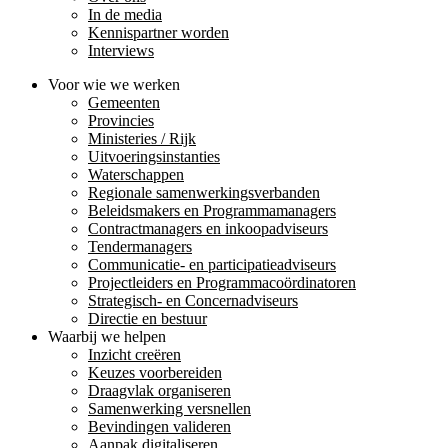
In de media
Kennispartner worden
Interviews
Voor wie we werken
Gemeenten
Provincies
Ministeries / Rijk
Uitvoeringsinstanties
Waterschappen
Regionale samenwerkingsverbanden
Beleidsmakers en Programmamanagers
Contractmanagers en inkoopadviseurs
Tendermanagers
Communicatie- en participatieadviseurs
Projectleiders en Programmacoördinatoren
Strategisch- en Concernadviseurs
Directie en bestuur
Waarbij we helpen
Inzicht creëren
Keuzes voorbereiden
Draagvlak organiseren
Samenwerking versnellen
Bevindingen valideren
Aanpak digitaliseren