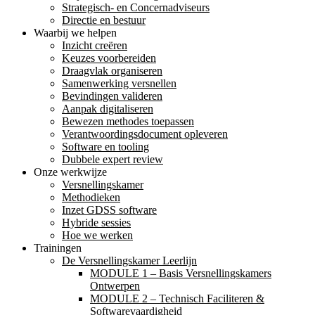
Strategisch- en Concernadviseurs
Directie en bestuur
Waarbij we helpen
Inzicht creëren
Keuzes voorbereiden
Draagvlak organiseren
Samenwerking versnellen
Bevindingen valideren
Aanpak digitaliseren
Bewezen methodes toepassen
Verantwoordingsdocument opleveren
Software en tooling
Dubbele expert review
Onze werkwijze
Versnellingskamer
Methodieken
Inzet GDSS software
Hybride sessies
Hoe we werken
Trainingen
De Versnellingskamer Leerlijn
MODULE 1 – Basis Versnellingskamers
Ontwerpen
MODULE 2 – Technisch Faciliteren &
Softwarevaardigheid