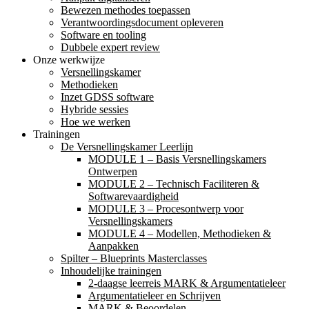
Bewezen methodes toepassen
Verantwoordingsdocument opleveren
Software en tooling
Dubbele expert review
Onze werkwijze
Versnellingskamer
Methodieken
Inzet GDSS software
Hybride sessies
Hoe we werken
Trainingen
De Versnellingskamer Leerlijn
MODULE 1 – Basis Versnellingskamers
Ontwerpen
MODULE 2 – Technisch Faciliteren &
Softwarevaardigheid
MODULE 3 – Procesontwerp voor
Versnellingskamers
MODULE 4 – Modellen, Methodieken &
Aanpakken
Spilter – Blueprints Masterclasses
Inhoudelijke trainingen
2-daagse leerreis MARK & Argumentatieleer
Argumentatieleer en Schrijven
MARK & Beoordelen