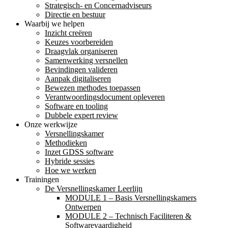
Strategisch- en Concernadviseurs
Directie en bestuur
Waarbij we helpen
Inzicht creëren
Keuzes voorbereiden
Draagvlak organiseren
Samenwerking versnellen
Bevindingen valideren
Aanpak digitaliseren
Bewezen methodes toepassen
Verantwoordingsdocument opleveren
Software en tooling
Dubbele expert review
Onze werkwijze
Versnellingskamer
Methodieken
Inzet GDSS software
Hybride sessies
Hoe we werken
Trainingen
De Versnellingskamer Leerlijn
MODULE 1 – Basis Versnellingskamers
Ontwerpen
MODULE 2 – Technisch Faciliteren &
Softwarevaardigheid