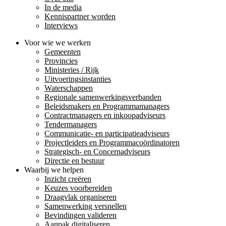
In de media
Kennispartner worden
Interviews
Voor wie we werken
Gemeenten
Provincies
Ministeries / Rijk
Uitvoeringsinstanties
Waterschappen
Regionale samenwerkingsverbanden
Beleidsmakers en Programmamanagers
Contractmanagers en inkoopadviseurs
Tendermanagers
Communicatie- en participatieadviseurs
Projectleiders en Programmacoördinatoren
Strategisch- en Concernadviseurs
Directie en bestuur
Waarbij we helpen
Inzicht creëren
Keuzes voorbereiden
Draagvlak organiseren
Samenwerking versnellen
Bevindingen valideren
Aanpak digitaliseren