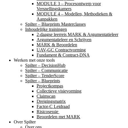
MODULE 3 – Procesontwerp voor
Versnellingskamers
MODULE 4 – Modellen, Methodieken &
Aanpakken
Spilter – Blueprints Masterclasses
Inhoudelijke trainingen
2-daagse leerreis MARK & Argumentatieleer
Argumentatieleer en Schrijven
MARK & Beoordelen
UAV-GC Contractvorming
Fundament & Contract-DNA
Werken met onze tools
Spilter – DecisionHub
Spilter – Communicatie
Spilter – TenderScore
Spilter – Blueprints
Projectkompas
Collectieve visievorming
Claimscan
Dreigingsmatrix
Factor-C Leidraad
Risicosessie ​
Beoordelen met MARK
Over Spilter
Over ons