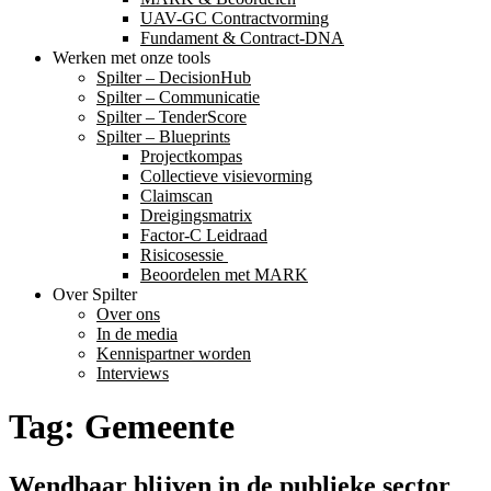
UAV-GC Contractvorming
Fundament & Contract-DNA
Werken met onze tools
Spilter – DecisionHub
Spilter – Communicatie
Spilter – TenderScore
Spilter – Blueprints
Projectkompas
Collectieve visievorming
Claimscan
Dreigingsmatrix
Factor-C Leidraad
Risicosessie ​
Beoordelen met MARK
Over Spilter
Over ons
In de media
Kennispartner worden
Interviews
Tag:
Gemeente
Wendbaar blijven in de publieke sector